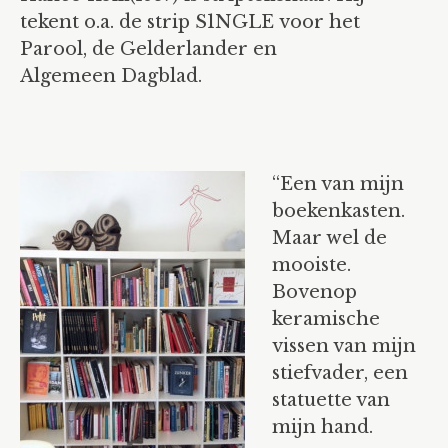
cv
tekent o.a. de strip S1NGLE voor het
texts
Parool, de Gelderlander en
Algemeen Dagblad.
agenda
contact
“Een van mijn
boekenkasten.
Maar wel de
mooiste.
Bovenop
keramische
vissen van mijn
stiefvader, een
statuette van
mijn hand.