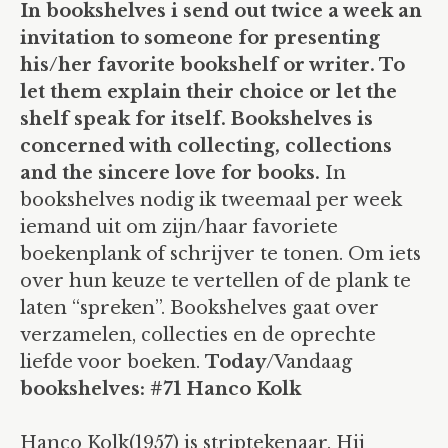
bookshelves: A t/m L
In bookshelves i send out
twice a week an
invitation to someone for presenting
bookshelves: M t/m Z
his/her favorite bookshelf or writer. To
bookshelves: 1 t/m …
let them explain their choice or let the
shelf speak for itself. Bookshelves is
blog
concerned with collecting, collections
holes/perforations
and the sincere love for books.
In
bookshelves nodig ik tweemaal per week
bookshelves
iemand uit om zijn/haar favoriete
white
boekenplank of schrijver te tonen. Om iets
over hun keuze te vertellen of de plank te
drawings
laten “spreken”. Bookshelves gaat over
work in progress
verzamelen, collecties en de oprechte
liefde voor boeken.
Today
/Vandaag
drilling and perforating
bookshelves: #71 Hanco Kolk
info
Hanco Kolk(1957) is striptekenaar. Hij