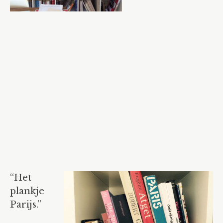
“Het
plankje
Parijs.”