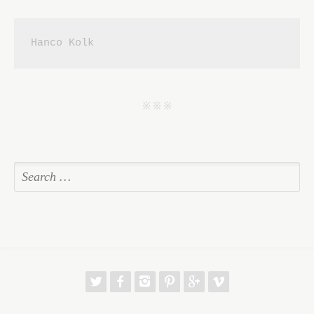
Hanco Kolk
j j j
w
f
h
p
g
v