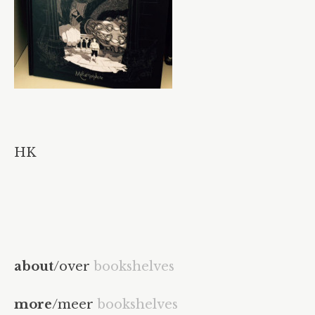
HK
about
/over
bookshelves
more
/meer
bookshelves