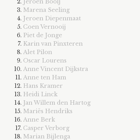
bookshelves: A t/m L
Jeroen Booij
Marena Seeling
bookshelves: M t/m Z
Jeroen Diepenmaat
bookshelves: 1 t/m …
Coen Vernooij
Piet de Jonge
blog
Karin van Pinxteren
holes/perforations
Alet Pilon
Oscar Lourens
bookshelves
Anne Vincent Dijkstra
white
Anne ten Ham
Hans Kramer
drawings
Heidi Linck
work in progress
Jan Willem den Hartog
Mariës Hendriks
drilling and perforating
Anne Berk
Casper Verborg
info
Marian Bijlenga