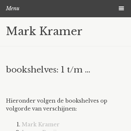
Skip to content
Search
m
Menu
recent work
Mark Kramer
2018 – 2008
objects
projects
bookshelves: 1 t/m …
Multiples – Orde & Chaos
018-1127: verzameling multiples
bookshelves
Hieronder volgen de bookshelves op
bookshelves
volgorde van verschijnen:
bookshelves-participating?
Mark Kramer