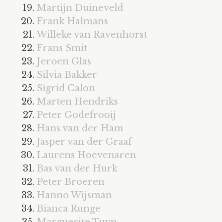
cv
Martijn Duineveld
Frank Halmans
texts
Willeke van Ravenhorst
agenda
Frans Smit
Jeroen Glas
contact
Silvia Bakker
Sigrid Calon
Marten Hendriks
Peter Godefrooij
Hans van der Ham
Jasper van der Graaf
Laurens Hoevenaren
Bas van der Hurk
Peter Broeren
Hanno Wijsman
Bianca Runge
Marguerite Tuyn