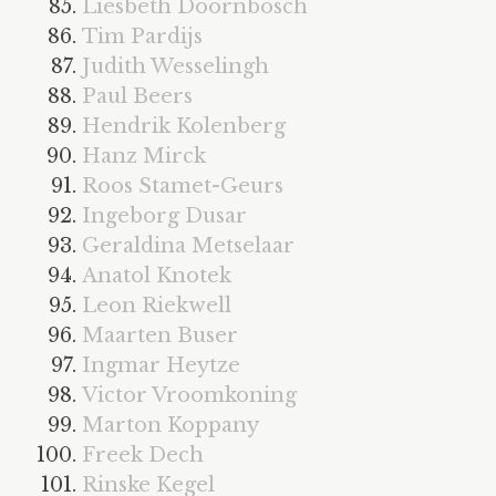
Liesbeth Doornbosch
Tim Pardijs
Judith Wesselingh
Paul Beers
Hendrik Kolenberg
Hanz Mirck
Roos Stamet-Geurs
Ingeborg Dusar
Geraldina Metselaar
Anatol Knotek
Leon Riekwell
Maarten Buser
Ingmar Heytze
Victor Vroomkoning
Marton Koppany
Freek Dech
Rinske Kegel