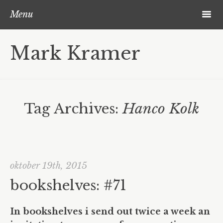
Skip to content
Search
m
Menu
recent work
Mark Kramer
2018 – 2008
objects
projects
Tag Archives:
Hanco Kolk
Multiples – Orde & Chaos
018-1127: verzameling multiples
bookshelves
oktober 19th, 2015
bookshelves: #71
bookshelves
bookshelves-participating?
In bookshelves i send out
twice a week an