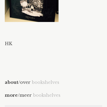
HK
about
/over
bookshelves
more
/meer
bookshelves