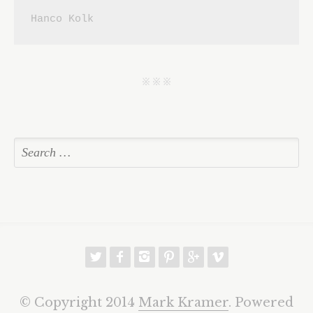
Hanco Kolk
j j j
w
f
h
p
g
v
© Copyright 2014
Mark Kramer
. Powered