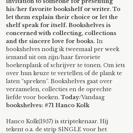
bookshelves: A t/m L
invitation to someone for presenting
his/her favorite bookshelf or writer. To
bookshelves: M t/m Z
let them explain their choice or let the
bookshelves: 1 t/m …
shelf speak for itself. Bookshelves is
concerned with collecting, collections
blog
and the sincere love for books.
In
holes/perforations
bookshelves nodig ik tweemaal per week
iemand uit om zijn/haar favoriete
bookshelves
boekenplank of schrijver te tonen. Om iets
white
over hun keuze te vertellen of de plank te
laten “spreken”. Bookshelves gaat over
drawings
verzamelen, collecties en de oprechte
liefde voor boeken.
Today
/Vandaag
work in progress
bookshelves: #71 Hanco Kolk
drilling and perforating
Hanco Kolk(1957) is striptekenaar. Hij
info
tekent o.a. de strip S1NGLE voor het