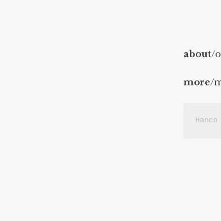
about
/
more
/
Hanco