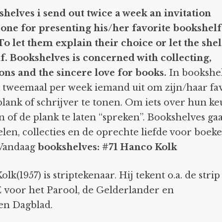
shelves i send out
twice a week an invitation
one for presenting his/her favorite bookshelf
To let them explain their choice or let the she
lf. Bookshelves is concerned with collecting,
ions and the sincere love for books.
In bookshe
k tweemaal per week iemand uit om zijn/haar fa
lank of schrijver te tonen. Om iets over hun ke
n of de plank te laten “spreken”. Bookshelves ga
en, collecties en de oprechte liefde voor boeke
Vandaag
bookshelves: #71 Hanco Kolk
lk(1957) is striptekenaar. Hij tekent o.a. de strip
voor het Parool, de Gelderlander en
n Dagblad.