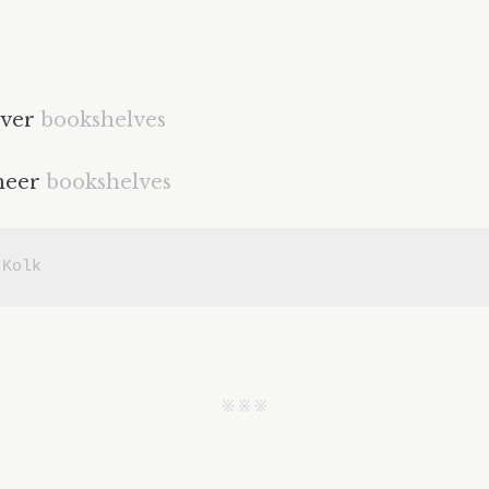
over
bookshelves
meer
bookshelves
 Kolk
j j j