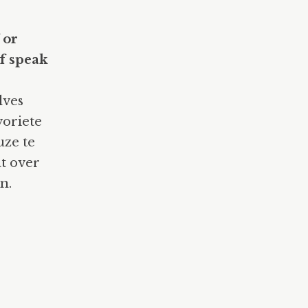
 or
lf speak
lves
voriete
uze te
at over
n.