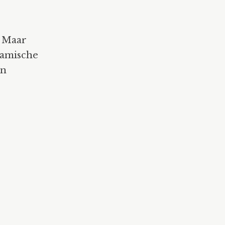
. Maar
ramische
en