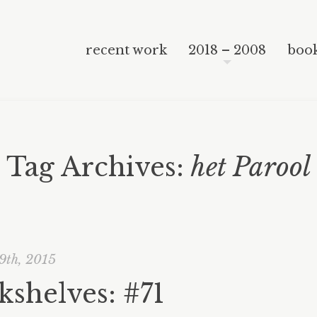
recent work
2018 – 2008
book
Tag Archives:
het Parool
19th, 2015
kshelves: #71