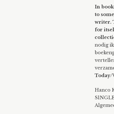
In book
to some
writer. 
for itse
collect
nodig i
boekenp
vertelle
verzamel
Today
/
Hanco Ko
S1NGLE 
Algemee